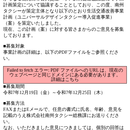
計画策定について協議することとしており、この度、南州
タクシーが策定主体となり以下のとおり生活交通改善事業
計画（ユニバーサルデザインタクシー導入促進事業）
（案）を策定いたしました。
現在、この計画（案）に対する皆さまからのご意見を募集
しております。
■募集対象
事業計画の詳細は、以下のPDFファイルをご参照くださ
い。
Failed to fetch エラー: PDF ファイルへの URL は、現在の
ウェブページと同じドメインにある必要があります。
詳細はこちら
■募集期間
令和7年12月19日（金）～令和7年12月25日（木）
■募集方法
FAXまたはEメールで、任意の書式に氏名、年齢、意見を
記載のうえ株式会社南州タクシー総務課にお送りくださ
い。
なお、いただきました意見につきましては、個別の回答は