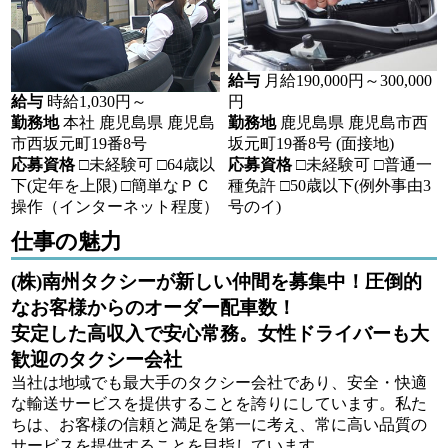
給与
月給190,000円～300,000
給与
時給1,030円～
円
勤務地
本社 鹿児島県 鹿児島
勤務地
鹿児島県 鹿児島市西
市西坂元町19番8号
坂元町19番8号 (面接地)
応募資格
□未経験可 □64歳以
応募資格
□未経験可 □普通一
下(定年を上限) □簡単なＰＣ
種免許 □50歳以下(例外事由3
操作（インターネット程度）
号のイ)
仕事の魅力
(株)南州タクシーが新しい仲間を募集中！圧倒的
なお客様からのオーダー配車数！
安定した高収入で安心常務。女性ドライバーも大
歓迎のタクシー会社
当社は地域でも最大手のタクシー会社であり、安全・快適
な輸送サービスを提供することを誇りにしています。私た
ちは、お客様の信頼と満足を第一に考え、常に高い品質の
サービスを提供することを目指しています。