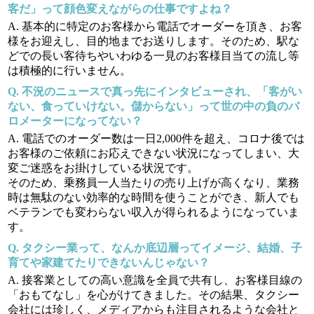
客だ」って顔色変えながらの仕事ですよね？
基本的に特定のお客様から電話でオーダーを頂き、お客
様をお迎えし、目的地までお送りします。そのため、駅な
どでの長い客待ちやいわゆる一見のお客様目当ての流し等
は積極的に行いません。
不況のニュースで真っ先にインタビューされ、「客がい
ない、食っていけない。儲からない」って世の中の負のバ
ロメーターになってない？
電話でのオーダー数は一日2,000件を超え、コロナ後では
お客様のご依頼にお応えできない状況になってしまい、大
変ご迷惑をお掛けしている状況です。
そのため、乗務員一人当たりの売り上げが高くなり、業務
時は無駄のない効率的な時間を使うことができ、新人でも
ベテランでも変わらない収入が得られるようになっていま
す。
タクシー業って、なんか底辺層ってイメージ、結婚、子
育てや家建てたりできないんじゃない？
接客業としての高い意識を全員で共有し、お客様目線の
「おもてなし」を心がけてきました。その結果、タクシー
会社には珍しく、メディアからも注目されるような会社と