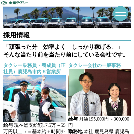
採用情報
「頑張った分 効率よく しっかり稼げる。」
そんな当たり前を当たり前にしている会社です。
タクシー乗務員・養成員（正
タクシー会社の一般事務
社員）鹿児島市内６営業所
給与
月給195,000円～300,000
給与
現在総支給額17.5万～55
円
万円以上（＝基本給＋時間外
勤務地
本社 鹿児島県 鹿児島