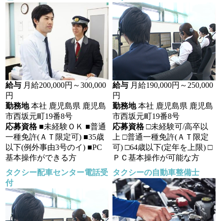
給与
月給200,000円～300,000
給与
月給190,000円～250,000
円
円
勤務地
本社 鹿児島県 鹿児島
勤務地
本社 鹿児島県 鹿児島
市西坂元町19番8号
市西坂元町19番8号
応募資格
■未経験ＯＫ ■普通
応募資格
□未経験可/高卒以
一種免許(ＡＴ限定可) ■35歳
上 □普通一種免許(ＡＴ限定
以下(例外事由3号のイ) ■PC
可) □64歳以下(定年を上限) □
基本操作ができる方
ＰＣ基本操作が可能な方
タクシー配車センター電話受
タクシーの自動車整備士
付