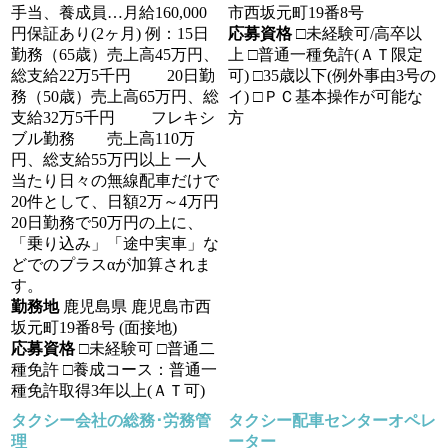
手当、養成員…月給160,000
市西坂元町19番8号
円保証あり(2ヶ月) 例：15日
応募資格
□未経験可/高卒以
勤務（65歳）売上高45万円、
上 □普通一種免許(ＡＴ限定
総支給22万5千円 20日勤
可) □35歳以下(例外事由3号の
務（50歳）売上高65万円、総
イ) □ＰＣ基本操作が可能な
支給32万5千円 フレキシ
方
ブル勤務 売上高110万
円、総支給55万円以上 一人
当たり日々の無線配車だけで
20件として、日額2万～4万円
20日勤務で50万円の上に、
「乗り込み」「途中実車」な
どでのプラスαが加算されま
す。
勤務地
鹿児島県 鹿児島市西
坂元町19番8号 (面接地)
応募資格
□未経験可 □普通二
種免許 □養成コース：普通一
種免許取得3年以上(ＡＴ可)
タクシー会社の総務･労務管
タクシー配車センターオペレ
理
ーター