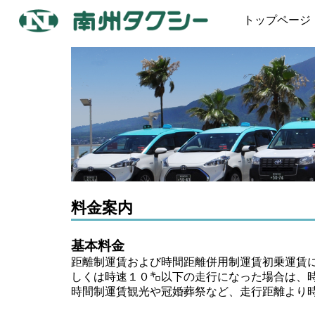
トップページ
料金案内
基本料金
距離制運賃および時間距離併用制運賃
初乗運賃
しくは時速１０㌔以下の走行になった場合は、
時間制運賃
観光や冠婚葬祭など、走行距離より