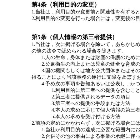
第4条（利用目的の変更）
1.当社は，利用目的が変更前と関連性を有する
2.利用目的の変更を行った場合には，変更後の
第5条（個人情報の第三者提供）
1.当社は，次に掲げる場合を除いて，あらかじ
の他の法令で認められる場合を除きます。
1.人の生命，身体または財産の保護のために
2.公衆衛生の向上または児童の健全な育成の
3.国の機関もしくは地方公共団体またはその
得ることにより当該事務の遂行に支障を及ぼす
4.予め次の事項を告知あるいは公表し，かつ
1.利用目的に第三者への提供を含むこ
2.第三者に提供されるデータの項目
3.第三者への提供の手段または方法
4.本人の求めに応じて個人情報の第三者
5.本人の求めを受け付ける方法
2.前項の定めにかかわらず，次に掲げる場合に
1.当社が利用目的の達成に必要な範囲内にお
2.合併その他の事由による事業の承継に伴っ