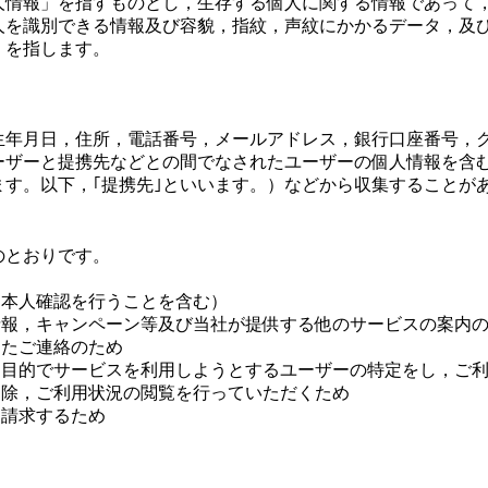
人情報」を指すものとし，生存する個人に関する情報であって
人を識別できる情報及び容貌，指紋，声紋にかかるデータ，及
）を指します。
生年月日，住所，電話番号，メールアドレス，銀行口座番号，
ーザーと提携先などとの間でなされたユーザーの個人情報を含む
す。以下，｢提携先｣といいます。）などから収集することが
）
のとおりです。
（本人確認を行うことを含む）
情報，キャンペーン等及び当社が提供する他のサービスの案内
じたご連絡のため
な目的でサービスを利用しようとするユーザーの特定をし，ご
削除，ご利用状況の閲覧を行っていただくため
を請求するため