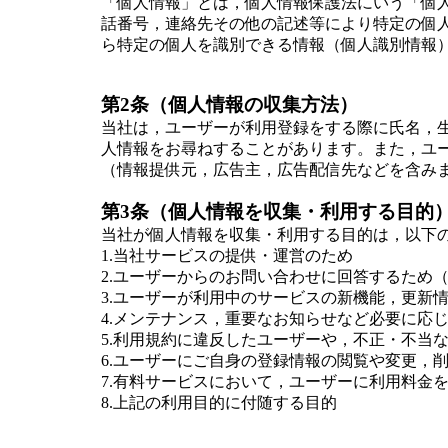
「個人情報」とは，個人情報保護法にいう「個
話番号，連絡先その他の記述等により特定の個
ら特定の個人を識別できる情報（個人識別情報
第2条（個人情報の収集方法）
当社は，ユーザーが利用登録をする際に氏名，
人情報をお尋ねすることがあります。また，ユ
（情報提供元，広告主，広告配信先などを含みま
第3条（個人情報を収集・利用する目的
当社が個人情報を収集・利用する目的は，以下
1.当社サービスの提供・運営のため
2.ユーザーからのお問い合わせに回答するため
3.ユーザーが利用中のサービスの新機能，更新
4.メンテナンス，重要なお知らせなど必要に応
5.利用規約に違反したユーザーや，不正・不当
6.ユーザーにご自身の登録情報の閲覧や変更，
7.有料サービスにおいて，ユーザーに利用料金
8.上記の利用目的に付随する目的