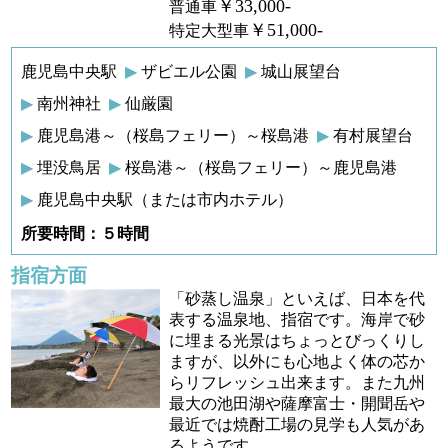
￥33,000-
普通車
￥51,000-
特定大型車
鹿児島中央駅
ザビエル公園
城山展望台
南州神社
仙厳園
鹿児島港～（桜島フェリー）～桜島港
有村展望台
埋没鳥居
桜島港～（桜島フェリー）～鹿児島港
鹿児島中央駅（または市内ホテル）
所要時間：５時間
指宿方面
「砂蒸し温泉」といえば、日本を代
表する温泉地、指宿です。海岸で砂
に埋まる光景はちょっとびっくりし
ますが、以外にも心地よく体の芯か
らリフレッシュ出来ます。また九州
最大の池田湖や薩摩富士・開聞岳や
最近では焼酎工場の見学も人気があ
るようです。