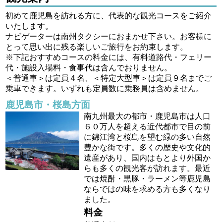
初めて鹿児島を訪れる方に、代表的な観光コースをご紹介
いたします。
ナビゲーターは南州タクシーにおまかせ下さい。お客様に
とって思い出に残る楽しいご旅行をお約束します。
※下記おすすめコースの料金には、有料道路代・フェリー
代・施設入場料・食事代は含んでおりません。
＜普通車＞は定員４名、＜特定大型車＞は定員９名までご
乗車できます。いずれも定員数に乗務員は含めません。
鹿児島市・桜島方面
南九州最大の都市・鹿児島市は人口
６０万人を超える近代都市で目の前
に錦江湾と桜島を望む緑の多い自然
豊かな街です。多くの歴史や文化的
遺産があり、国内はもとより外国か
らも多くの観光客が訪れます。最近
では焼酎・黒豚・ラーメン等鹿児島
ならではの味を求める方も多くなり
ました。
料金