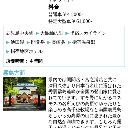
料金
￥41,000-
普通車
￥61,000-
特定大型車
鹿児島中央駅
大島紬の里
指宿スカイライン
池田湖
開聞岳
長崎鼻
指宿温泉郷
指宿地区ホテル
所要時間：４時間
霧島方面
県内では開聞岳・宮之浦岳と共に、
深田久弥より日本百名山に選ばれた
秀麗霧島連峰が全国の登山家に愛さ
れてています。すそ野に広がるコス
モスの名所えびの高原やゆったりと
楽しめる高千穂牧場など南国鹿児島
らしからぬ高原の山に恵まれた豊か
な自然が満喫できます。もちろん露
天・秘湯・ジャングル風呂など天然