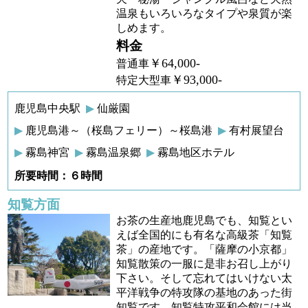
温泉もいろいろなタイプや泉質が楽
しめます。
料金
￥64,000-
普通車
￥93,000-
特定大型車
鹿児島中央駅
仙厳園
鹿児島港～（桜島フェリー）～桜島港
有村展望台
霧島神宮
霧島温泉郷
霧島地区ホテル
所要時間：６時間
知覧方面
お茶の生産地鹿児島でも、知覧とい
えば全国的にも有名な高級茶「知覧
茶」の産地です。「薩摩の小京都」
知覧散策の一服に是非お召し上がり
下さい。そして忘れてはいけない太
平洋戦争の特攻隊の基地のあった街
知覧です。知覧特攻平和会館には当